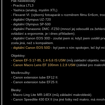
Pak následovaly:
- Practica LTL3
- Yashica (analog, myslím XTL)
- Flexaret VI. (výborný fotoaparát s rozměrem filmu 6×6cm, tr
- digitální Olympus UZ-720
- digitální Olympus SP-500
- digitální Panasonic DMC -FZ50 (mnozí jej odsoudili za žehlen
ovládání a ergonomie, je i dnes příkladem).
- digitální Canon EOS 30D - zoufal jsem si, když jsem uviděl prv
zcela jiná, než s kompaktem.
-
digitální Canon EOS 50D
- byl jsem s ním spokojen, leč byl mi
Objektivy:
-
Canon EF-S 17-85, 1:4-5,6 IS USM
(můj zakladní objektiv, nes
-
Canon Macro Lens EF 100mm 1:2,8 USM
(základ pro makrofo
Mezikroužky:
- Canon extension tube EF12 II.
- Canon extension tube EF25 II.
Blesky:
- Macro Ling Lite MR-14EX (můj základní makroblesk).
- Canon Speedlite 430 EX II (na jiné fotky než makro, má mnohe