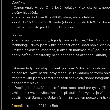
Doplňky:
- Canon Angle Finder C - úhlový hledáček. Prakticky jej již 
otočný hledáček.
- databanka Xs Drive II+ - 40GB, stará, ale spolehlivá.
- 2x 4, 1x 16 Gb, 3×32 GB karty (občas fotím do RAWu, s filmo
- drátěné spouště pro Canon i Panasonic
Stativy:
- nejrůznější (monopody, tripody, značky Fomei, Star i Giotto,
technologií. Nikdy jsem k nim nenašel vztah, snad napíši článk
určitých oblastech fotografie, u akčních makrosnímků jsou dle
opory baťohu, fotobrašny nebo náhodně nalezeného kamení).
A mám tady nezbytný doplněk po čase. Vzhledem k odcizení 
po bedlivé úvaze pořídil nový model se základním setovým obj
fotografování jsem v rámci možností spokojen, dobré fotografie s
nápadem v hlavě.
Doplňuji ještě další technické informace: před pár týdny (říje
vzhledem k váze a všestrannosti, při toulání mi vyhovuje více 
použiji mobil Samsung Galaxy S III mini, ale ten pouze v kritický
Jeseník
, listopad 2014 :-) Bob