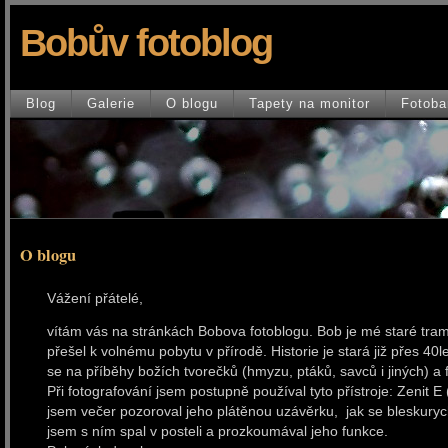
Bobův fotoblog
Blog
Galerie
O blogu
Tapety na monitor
Fotoba
O blogu
Vážení přátelé,
vítám vás na stránkách Bobova fotoblogu. Bob je mé staré tr
přešel k volnému pobytu v přírodě. Historie je stará již přes 40l
se na příběhy božích tvorečků (hmyzu, ptáků, savců i jiných) a f
Při fotografování jsem postupně používal tyto přístroje: Zenit 
jsem večer pozoroval jeho plátěnou uzávěrku, jak se bleskuryc
jsem s ním spal v posteli a prozkoumával jeho funkce.